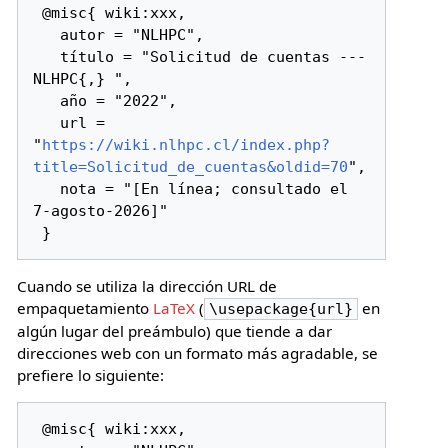
 @misc{ wiki:xxx,

   autor = "NLHPC",

   título = "Solicitud de cuentas --- 
NLHPC{,} ",

   año = "2022",

   url = 
"
https://wiki.nlhpc.cl/index.php?
title=Solicitud_de_cuentas&oldid=70
",

   nota = "[En línea; consultado el 
7-agosto-2026]"

Cuando se utiliza la dirección URL de
empaquetamiento
LaTeX
(
en
\usepackage{url}
algún lugar del preámbulo) que tiende a dar
direcciones web con un formato más agradable, se
prefiere lo siguiente:
 @misc{ wiki:xxx,
