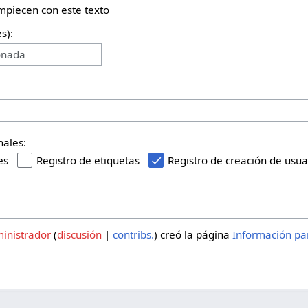
empiecen con este texto
s):
onada
nales:
es
Registro de etiquetas
Registro de creación de usua
inistrador
discusión
contribs.
creó la página
Información pa