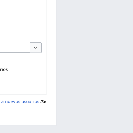
Toggle options
rios
ra nuevos usuarios
(Se